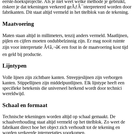
eerste-hoeksprojectie. Als je niet weet welke methode je gebruikt,
riskeer je dat tekeningen verkeerd geÃƒÂ¯nterpreteerd worden door
fabrikanten. Dit staat altijd vermeld in het titelblok van de tekening.
Maatvoering
Maten staan altijd in millimeters, tenzij anders vermeld. Maatlijnen,
pijlen en cijfers moeten ondubbelzinnig zijn. Er mag nooit ruimte
zijn voor interpretatie Ã¢â‚¬â€ een fout in de maatvoering kost tijd
en geld bij productie.
Lijntypen
Volle lijnen zijn zichtbare kanten. Streepjeslijnen zijn verborgen
kanten. Stippellijnen zijn middelpuntlijnen. Elk lijntype heeft een
specifieke betekenis die universeel herkend wordt door technici
wereldwijd.
Schaal en formaat
Technische tekeningen worden altijd op schaal gemaakt. De
schaalverhouding staat altijd vermeld op het titelblok. Zo weet de
fabrikant direct hoe het object zich verhoudt tot de tekening en
worden verkeerde interpretaties voorkomen.